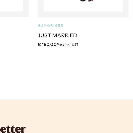
HUMORIGES
JUST MARRIED
€
180,00
Preis inkl. UST
etter