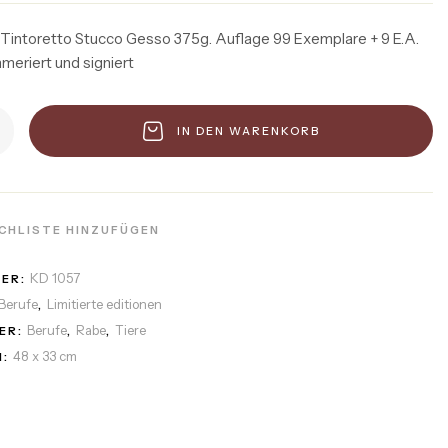
 Tintoretto Stucco Gesso 375g. Auflage 99 Exemplare + 9 E.A.
mmeriert und signiert
IN DEN WARENKORB
CHLISTE HINZUFÜGEN
KD 1057
MER:
Berufe
Limitierte editionen
,
Berufe
Rabe
Tiere
ER:
,
,
48 x 33 cm
: