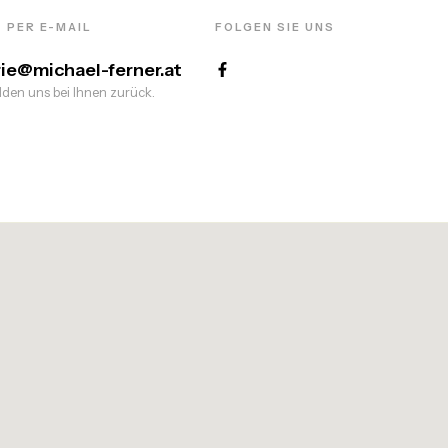
 PER E-MAIL
FOLGEN SIE UNS
rie@michael-ferner.at
den uns bei Ihnen zurück.