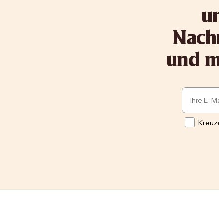
un
Nachr
und me
Email
Opt in
Kreuze