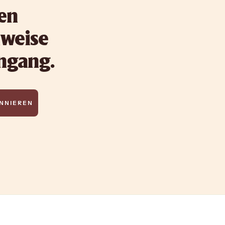
ten
nweise
ingang.
NNIEREN