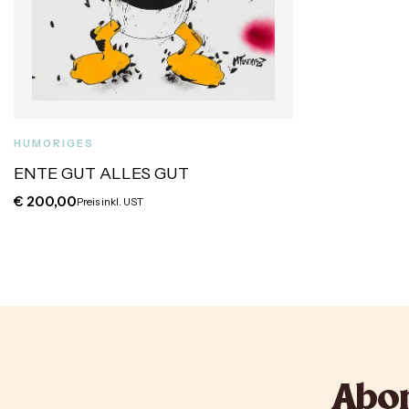
HUMORIGES
ENTE GUT ALLES GUT
€
200,00
Preis inkl. UST
Abon