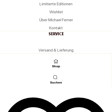
Limitierte Editionen
Wishlist
Über Michael Ferner
Kontakt
SERVICE
Versand & Lieferung
Zahlungsarten
Widerruf
Shop
AGB
RECHTLICHES
Suchen
Impressum
Datenschutz