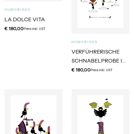
HUMORIGES
LA DOLCE VITA
€
180,00
Preis inkl. UST
HUMORIGES
VERFÜHRERISCHE
SCHNABELPROBE IN
ROT
€
180,00
Preis inkl. UST