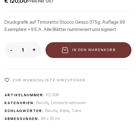
€
120,00
Preis inkl. UST
Druckgrafik auf Tintoretto Stucco Gesso 375g. Auflage 99
Exemplare + 9 E.A. Alle Blätter nummeriert und signiert
-
+
IN DEN WARENKORB
ZUR WUNSCHLISTE HINZUFÜGEN
KD 636
ARTIKELNUMMER:
Berufe
Limitierte editionen
KATEGORIEN:
,
Berufe
Rabe
Tiere
SCHLAGWÖRTER:
,
,
48 x 33 cm
ABMESSUNGEN: