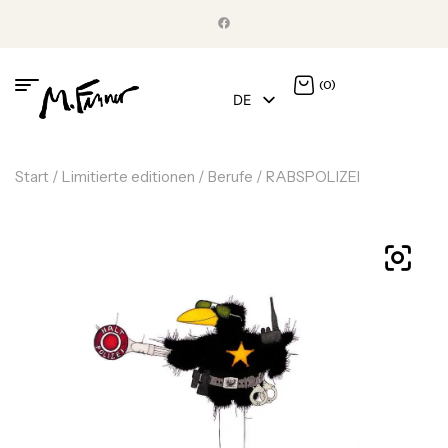
(0)
DE
EN
Start
/
Limitierte editionen
/
Berufe
/ RABSPOLIZEI