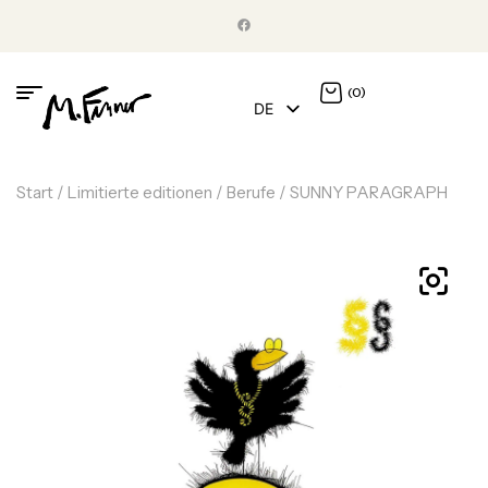
(0)
DE
EN
Start
/
Limitierte editionen
/
Berufe
/ SUNNY PARAGRAPH