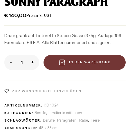
SUNNY PARAGRAPH
€
140,00
Preis inkl. UST
Druckgrafik auf Tintoretto Stucco Gesso 375g. Auflage 199
Exemplare + 9 E.A. Alle Blätter nummeriert und signiert
-
+
IN DEN WARENKORB
ZUR WUNSCHLISTE HINZUFÜGEN
KD 1024
ARTIKELNUMMER:
Berufe
Limitierte editionen
KATEGORIEN:
,
Berufe
Paragrafen
Rabe
Tiere
SCHLAGWÖRTER:
,
,
,
48 x 33 cm
ABMESSUNGEN: