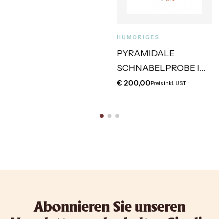
HUMORIGES
PYRAMIDALE
SCHNABELPROBE IN
ROT
€
200,00
Preis inkl. UST
Abonnieren Sie unseren