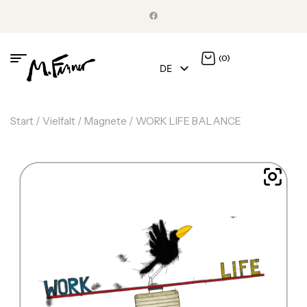
(0)
DE
EN
Start
/
Vielfalt
/
Magnete
/ WORK LIFE BALANCE