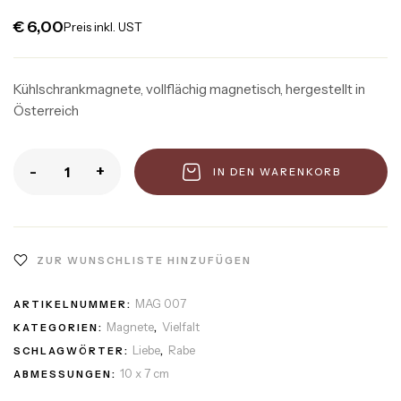
€
6,00
Preis inkl. UST
Kühlschrankmagnete, vollflächig magnetisch, hergestellt in
Österreich
-
+
IN DEN WARENKORB
ZUR WUNSCHLISTE HINZUFÜGEN
MAG 007
ARTIKELNUMMER:
Magnete
Vielfalt
KATEGORIEN:
,
Liebe
Rabe
SCHLAGWÖRTER:
,
10 x 7 cm
ABMESSUNGEN: