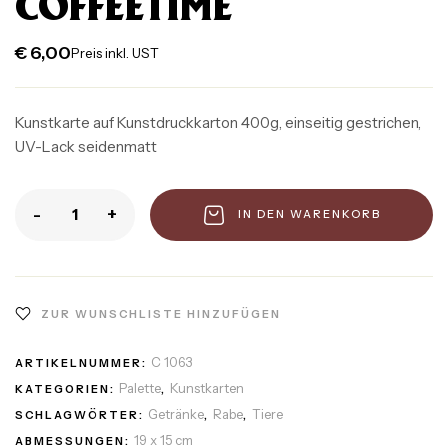
COFFEETIME
€
6,00
Preis inkl. UST
Kunstkarte auf Kunstdruckkarton 400g, einseitig gestrichen,
UV-Lack seidenmatt
-
+
IN DEN WARENKORB
ZUR WUNSCHLISTE HINZUFÜGEN
C 1063
ARTIKELNUMMER:
Palette
Kunstkarten
KATEGORIEN:
,
Getränke
Rabe
Tiere
SCHLAGWÖRTER:
,
,
19 x 15 cm
ABMESSUNGEN: