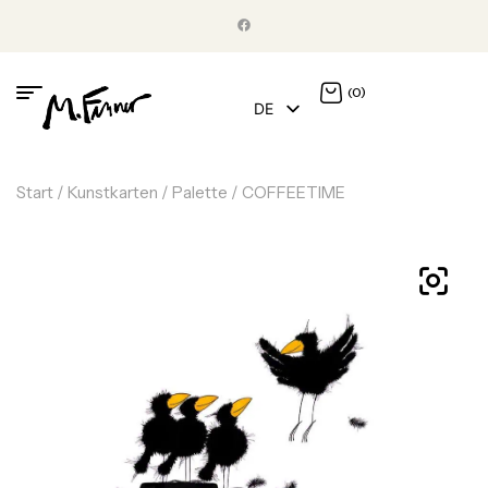
(0)
DE
EN
Start
/
Kunstkarten
/
Palette
/ COFFEETIME