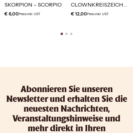
SKORPION – SCORPIO
CLOWNKREISZEICHE
N
€
6,00
€
12,00
Preis inkl. UST
Preis inkl. UST
Abonnieren Sie unseren
Newsletter und erhalten Sie die
neuesten Nachrichten,
Veranstaltungshinweise und
mehr direkt in Ihren