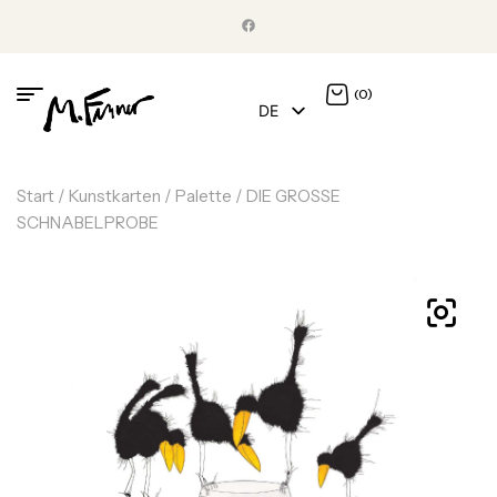
(0)
DE
EN
Start
/
Kunstkarten
/
Palette
/ DIE GROSSE
SCHNABELPROBE