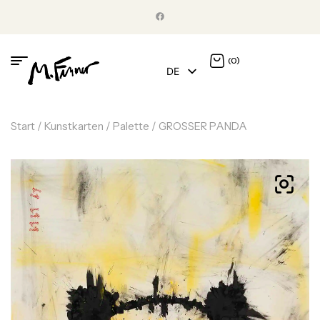
(0)
DE
EN
Start
/
Kunstkarten
/
Palette
/ GROSSER PANDA