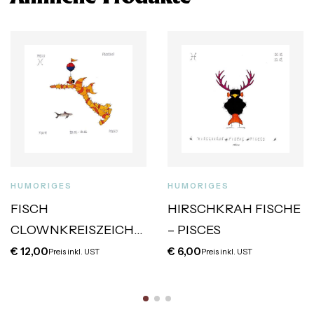
HUMORIGES
HUMORIGES
FISCH
HIRSCHKRAH FISCHE
CLOWNKREISZEICHE
– PISCES
N
€
12,00
€
6,00
Preis inkl. UST
Preis inkl. UST