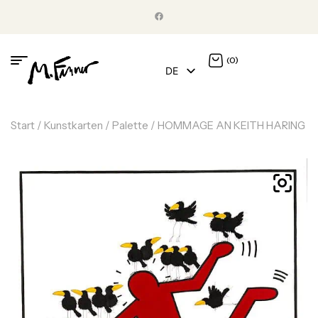
(0)
DE
EN
Start
/
Kunstkarten
/
Palette
/ HOMMAGE AN KEITH HARING