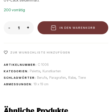
UV-Lack seidenmatt
200 vorrätig
-
+
IN DEN WARENKORB
ZUR WUNSCHLISTE HINZUFÜGEN
C 1006
ARTIKELNUMMER:
Palette
Kunstkarten
KATEGORIEN:
,
Berufe
Paragrafen
Rabe
Tiere
SCHLAGWÖRTER:
,
,
,
19 x 19 cm
ABMESSUNGEN:
Ähnliche Produkte