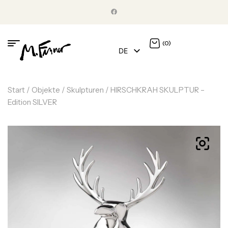
(0)
DE
EN
Start
/
Objekte
/
Skulpturen
/ HIRSCHKRAH SKULPTUR –
Edition SILVER