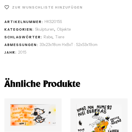
ZUR WUNSCHLISTE HINZUFÜGEN
HKS2015S
ARTIKELNUMMER:
Skulpturen
Objekte
KATEGORIEN:
,
Rabe
Tiere
SCHLAGWÖRTER:
,
33x23x18cm HxBxT : 52x53x19cm
ABMESSUNGEN:
2015
JAHR:
Ähnliche Produkte