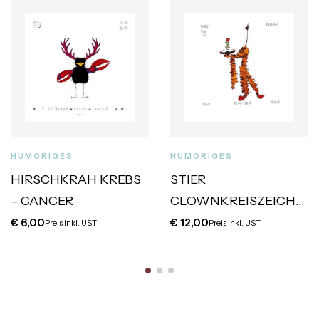
HUMORIGES
HUMORIGES
HIRSCHKRAH KREBS
STIER
– CANCER
CLOWNKREISZEICHE
N
€
6,00
€
12,00
Preis inkl. UST
Preis inkl. UST