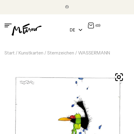
(0)
DE
EN
Start
/
Kunstkarten
/
Sternzeichen
/ WASSERMANN