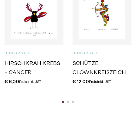
HUMORIGES
HUMORIGES
HIRSCHKRAH KREBS
SCHÜTZE
– CANCER
CLOWNKREISZEICHE
N
€
6,00
€
12,00
Preis inkl. UST
Preis inkl. UST