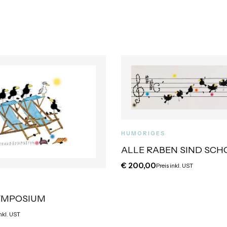
HUMORIGES
ALLE RABEN SIND SCH
€
200,00
Preis inkl. UST
YMPOSIUM
inkl. UST