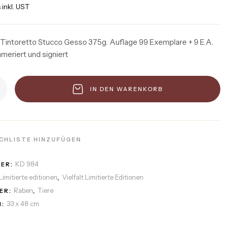
 inkl. UST
 Tintoretto Stucco Gesso 375g. Auflage 99 Exemplare + 9 E.A.
mmeriert und signiert
IN DEN WARENKORB
CHLISTE HINZUFÜGEN
KD 984
MER:
Limitierte editionen
Vielfalt Limitierte Editionen
,
Raben
Tiere
ER:
,
33 x 48 cm
: