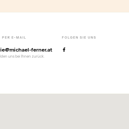
 PER E-MAIL
FOLGEN SIE UNS
rie@michael-ferner.at
den uns bei Ihnen zurück.