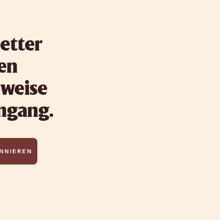
etter
ten
nweise
ingang.
NNIEREN