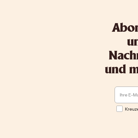
Abon
un
Nachr
und me
Email
Opt in
Kreuze