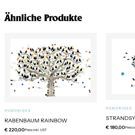
Ähnliche Produkte
HUMORIGES
HUMORIGES
STRANDS
RABENBAUM RAINBOW
€
180,00
Preis 
€
220,00
Preis inkl. UST