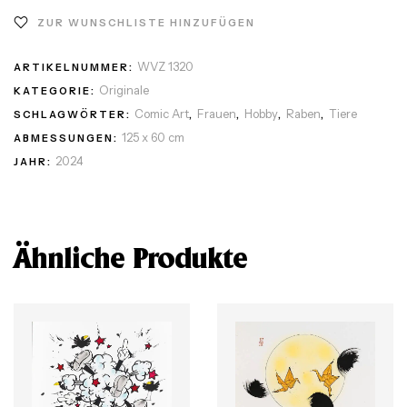
ZUR WUNSCHLISTE HINZUFÜGEN
WVZ 1320
ARTIKELNUMMER:
Originale
KATEGORIE:
Comic Art
Frauen
Hobby
Raben
Tiere
SCHLAGWÖRTER:
,
,
,
,
125 x 60 cm
ABMESSUNGEN:
2024
JAHR:
Ähnliche Produkte