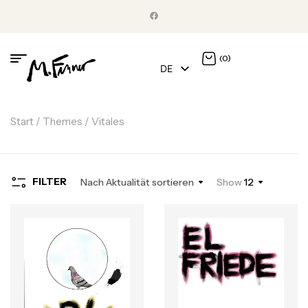
(0)
DE
EN
Start
/ Themes / Vitales
FILTER
Nach Aktualität sortieren
Show
12