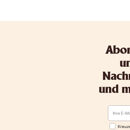
Abon
un
Nachr
und me
Email
Opt in
Kreuze