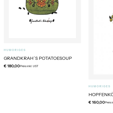
HUMORIGES
GRANDKRAH´S POTATOESOUP
€
180,00
Preis inkl. UST
HUMORIGES
HOPFENKÖ
€
160,00
Preis 