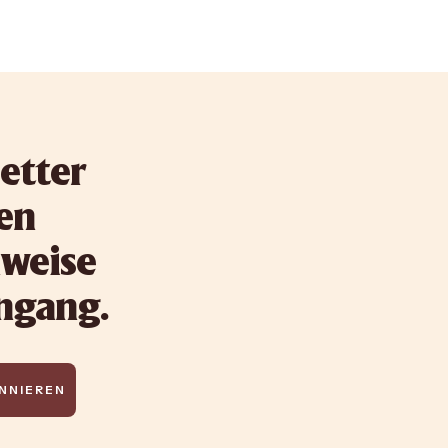
etter
ten
nweise
ingang.
NNIEREN