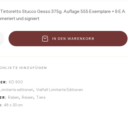
 Tintoretto Stucco Gesso 375g. Auflage 555 Exemplare + 9 E.A.
mmeriert und signiert
IN DEN WARENKORB
CHLISTE HINZUFÜGEN
KD 900
MER:
Limitierte editionen
Vielfalt Limitierte Editionen
,
Raben
Reisen
Tiere
ER:
,
,
48 x 33 cm
: