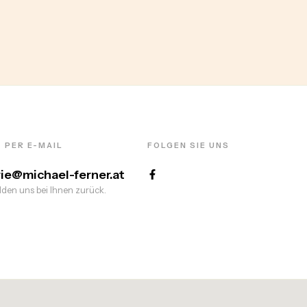
 PER E-MAIL
FOLGEN SIE UNS
rie@michael-ferner.at
den uns bei Ihnen zurück.