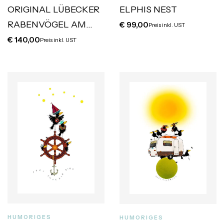
ORIGINAL LÜBECKER
ELPHIS NEST
RABENVÖGEL AM
€
99,00
Preis inkl. UST
HOLSTENTOR
€
140,00
Preis inkl. UST
HUMORIGES
HUMORIGES