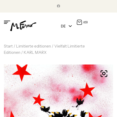
(0)
DE
EN
Start
/
Limitierte editionen
/
Vielfalt Limitierte
Editionen
/ KARL MARX