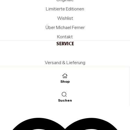
Limitierte Editionen
Wishlist
Über Michael Ferner
Kontakt
SERVICE
Versand & Lieferung
Zahlungsarten
Widerruf
Shop
AGB
RECHTLICHES
Suchen
Impressum
Datenschutz