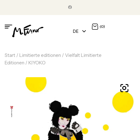
(0)
DE
EN
Start
/
Limitierte editionen
/
Vielfalt Limitierte
Editionen
/ KIYOKO