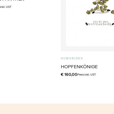
 inkl. UST
HUMORIGES
HOPFENKÖNIGE
€
160,00
Preis inkl. UST