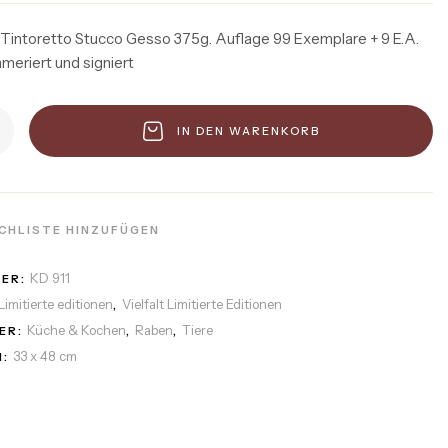
 Tintoretto Stucco Gesso 375g. Auflage 99 Exemplare + 9 E.A.
mmeriert und signiert
IN DEN WARENKORB
CHLISTE HINZUFÜGEN
KD 911
MER:
Limitierte editionen
Vielfalt Limitierte Editionen
,
Küche & Kochen
Raben
Tiere
ER:
,
,
33 x 48 cm
: