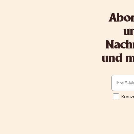
Abon
un
Nachr
und me
Email
Opt in
Kreuze