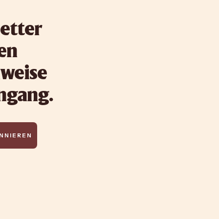
etter
ten
nweise
ingang.
NNIEREN