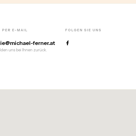
 PER E-MAIL
FOLGEN SIE UNS
rie@michael-ferner.at
den uns bei Ihnen zurück.