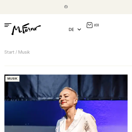
(0)
DE
EN
Start
/ Musik
MUSIK