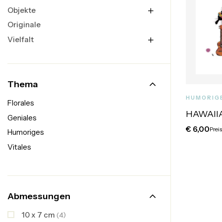
Objekte
Originale
Vielfalt
Thema
HUMORIG
Florales
HAWAII
Geniales
€
6,00
Preis
Humoriges
Vitales
Abmessungen
10 x 7 cm
(4)