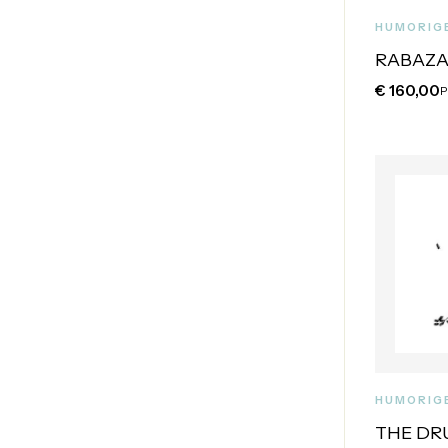
HUMORIG
RABAZA
€
160,00
P
HUMORIG
THE D