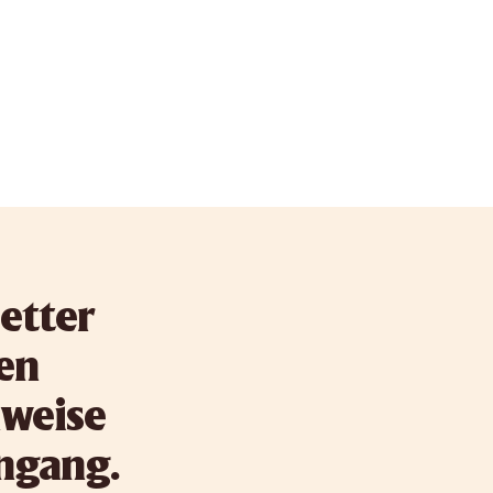
etter
ten
nweise
ingang.