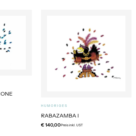
HONE
HUMORIGES
RABAZAMBA I
€
140,00
Preis inkl. UST