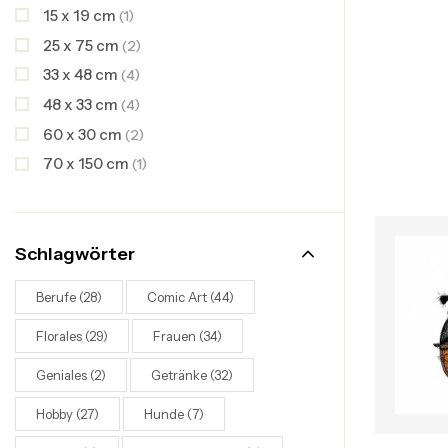
15 x 19 cm
(1)
25 x 75 cm
(2)
33 x 48 cm
(4)
48 x 33 cm
(4)
60 x 30 cm
(2)
70 x 150 cm
(1)
Schlagwörter
Berufe
(28)
Comic Art
(44)
Florales
(29)
Frauen
(34)
Geniales
(2)
Getränke
(32)
Hobby
(27)
Hunde
(7)