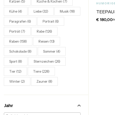
Katzen
(5)
Küche & Kochen
(7)
HUMORIG
TEEPAUS
Kühe
(4)
Liebe
(32)
Musik
(18)
€
180,00
P
Paragrafen
(6)
Portrait
(6)
Porträt
(7)
Rabe
(126)
Raben
(158)
Reisen
(13)
Schokolade
(8)
Sommer
(4)
Sport
(8)
Sternzeichen
(26)
Tier
(12)
Tiere
(228)
Winter
(2)
Zauner
(8)
Jahr