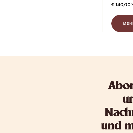
€
140,00
P
MEH
Abon
un
Nachr
und me