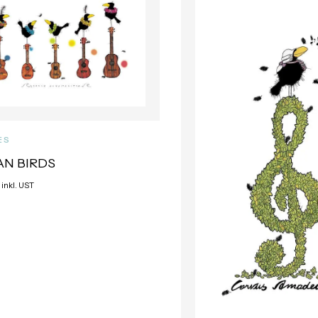
ES
AN BIRDS
 inkl. UST