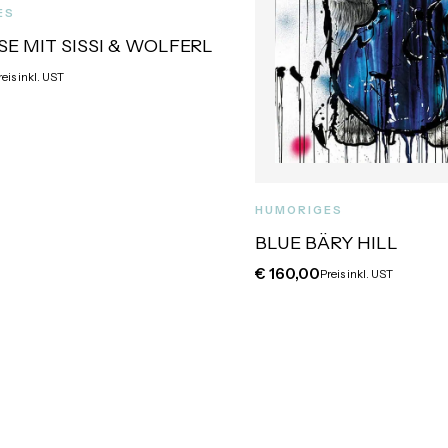
ES
E MIT SISSI & WOLFERL
reis inkl. UST
HUMORIGES
BLUE BÄRY HILL
€
160,00
Preis inkl. UST