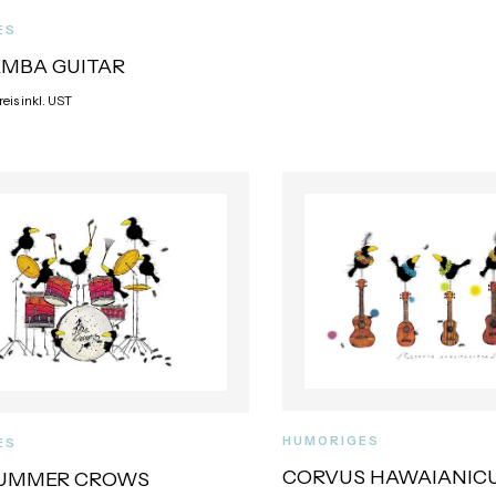
ES
MBA GUITAR
reis inkl. UST
HUMORIGES
ES
CORVUS HAWAIANIC
RUMMER CROWS