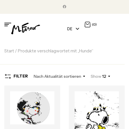
(0)
DE
EN
Start
/ Produkte verschlagwortet mit „Hunde“
FILTER
Nach Aktualität sortieren
Show
12