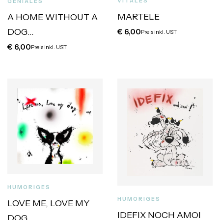
VITALES
GENIALES
MARTELE
A HOME WITHOUT A
DOG…
€
6,00
Preis inkl. UST
€
6,00
Preis inkl. UST
HUMORIGES
HUMORIGES
LOVE ME, LOVE MY
IDEFIX NOCH AMOI
DOG