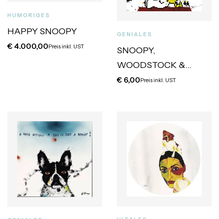
HUMORIGES
HAPPY SNOOPY
GENIALES
€
4.000,00
Preis inkl. UST
SNOOPY,
WOODSTOCK &
CROWS
€
6,00
Preis inkl. UST