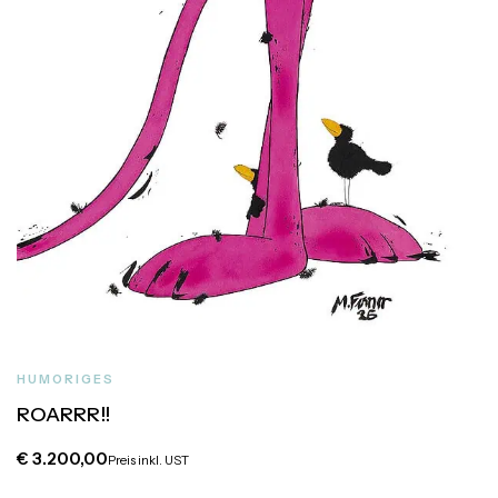
HUMORIGES
ROARRR!!
€
3.200,00
Preis inkl. UST